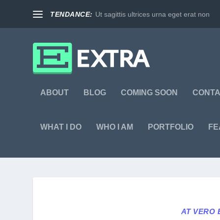
TENDANCE:
Ut sagittis ultrices urna eget erat non
ABOUT
BLOG
COMING SOON
CONT
WHAT I DO
WHO I AM
PORTFOLIO
FE
AT VERO 