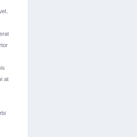
vel,
erat
rtor
is
i at
rbi