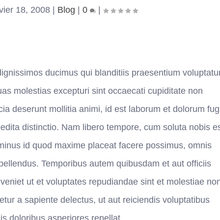
vier 18, 2008
|
Blog
|
0
|
dignissimos ducimus qui blanditiis praesentium voluptat
uas molestias excepturi sint occaecati cupiditate non
icia deserunt mollitia animi, id est laborum et dolorum fug
edita distinctio. Nam libero tempore, cum soluta nobis e
o minus id quod maxime placeat facere possimus, omnis
pellendus. Temporibus autem quibusdam et aut officiis
veniet ut et voluptates repudiandae sint et molestiae no
ur a sapiente delectus, ut aut reiciendis voluptatibus
s doloribus asperiores repellat