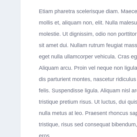
Etiam pharetra scelerisque diam. Maecena
mollis et, aliquam non, elit. Nulla male
molestie. Ut dignissim, odio non porttito
sit amet dui. Nullam rutrum feugiat mass
eget nulla ullamcorper vehicula. Cras e
Aliquam arcu. Proin vel neque non ligul
dis parturient montes, nascetur ridiculu
felis. Suspendisse ligula. Aliquam nisl a
tristique pretium risus. Ut luctus, dui q
nulla metus at leo. Praesent rhoncus s
tristique, risus sed consequat bibendum,
eros.