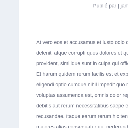
Publié par
|
jan
At vero eos et accusamus et iusto odio 
deleniti atque corrupti quos dolores et q
provident, similique sunt in culpa qui off
Et harum quidem rerum facilis est et exp
eligendi optio cumque nihil impedit qu
voluptas assumenda est, omnis dolor re
debitis aut rerum necessitatibus saepe e
recusandae. Itaque earum rerum hic tenet
maiores alias consequatur aut perferendi