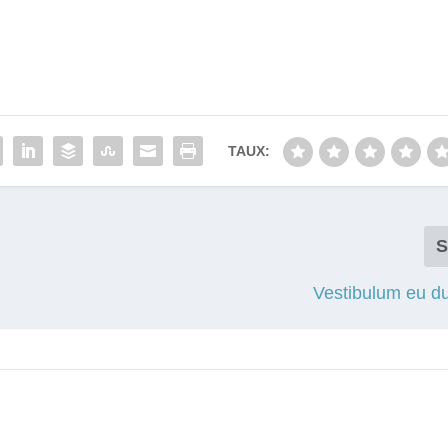
TAUX:
S
Vestibulum eu du