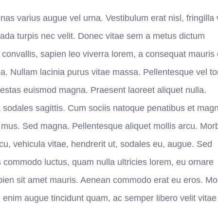
s varius augue vel urna. Vestibulum erat nisl, fringilla 
suada turpis nec velit. Donec vitae sem a metus dictum
r convallis, sapien leo viverra lorem, a consequat mauris 
a. Nullam lacinia purus vitae massa. Pellentesque vel to
gestas euismod magna. Praesent laoreet aliquet nulla.
a sodales sagittis. Cum sociis natoque penatibus et magn
s mus. Sed magna. Pellentesque aliquet mollis arcu. Morb
rcu, vehicula vitae, hendrerit ut, sodales eu, augue. Sed
uis commodo luctus, quam nulla ultricies lorem, eu ornare
apien sit amet mauris. Aenean commodo erat eu eros. Mo
 enim augue tincidunt quam, ac semper libero velit vitae